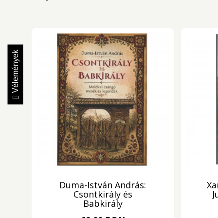
Vélemények
Duma-István András:
Xa
Csontkirály és
J
Babkirály