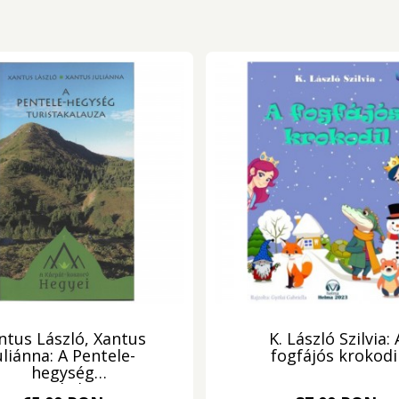
ntus László, Xantus
K. László Szilvia: 
uliánna: A Pentele-
fogfájós krokodi
hegység
turistakalauza