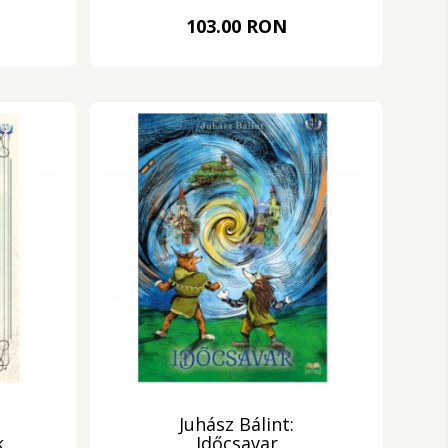
103.00 RON
Juhász Bálint:
k
Időcsavar