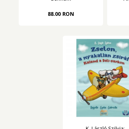
88.00 RON
K. László Szilvia: