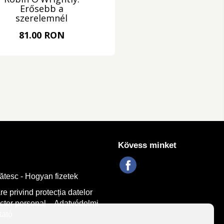
Erősebb a
szerelemnél
81.00 RON
Kövess minket
tesc - Hogyan fizetek
re privind protecția datelor
cter personal – Adatvédelmi
tató