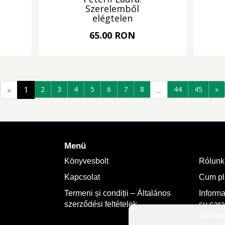
Szerelemből
elégtelen
65.00 RON
«
1
2
3
4
5
6
7
8
...
44
45
»
Menü
Könyvesbolt
Rólunk
Kapcsolat
Cum plă
Termeni și condiții – Általános
Informa
szerződési feltételek
cu cara
tájékoz