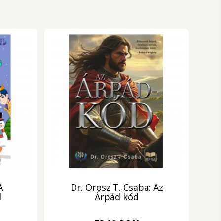
A
Dr. Orosz T. Csaba: Az
l
Árpád kód