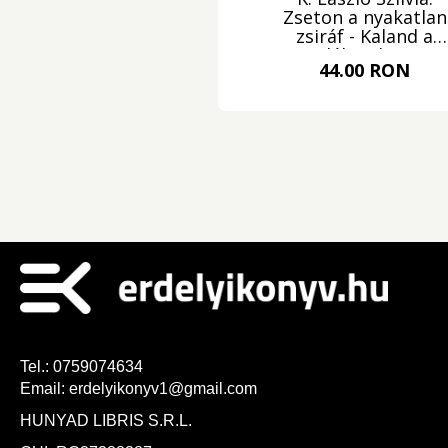
Zseton a nyakatlan
zsiráf - Kaland a
délisarkon
44.00 RON
Tel.:
0759074634
Email:
erdelyikonyv1@gmail.com
HUNYAD LIBRIS S.R.L.